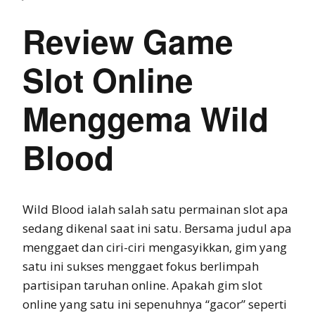
Review Game
Slot Online
Menggema Wild
Blood
Wild Blood ialah salah satu permainan slot apa
sedang dikenal saat ini satu. Bersama judul apa
menggaet dan ciri-ciri mengasyikkan, gim yang
satu ini sukses menggaet fokus berlimpah
partisipan taruhan online. Apakah gim slot
online yang satu ini sepenuhnya “gacor” seperti