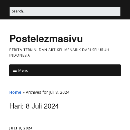
Postelezmasivu
BERITA TERKINI DAN ARTIKEL MENARIK DARI SELURUH
INDONESIA
Menu
Home
»
Archives for Juli 8, 2024
Hari:
8 Juli 2024
JULI 8, 2024