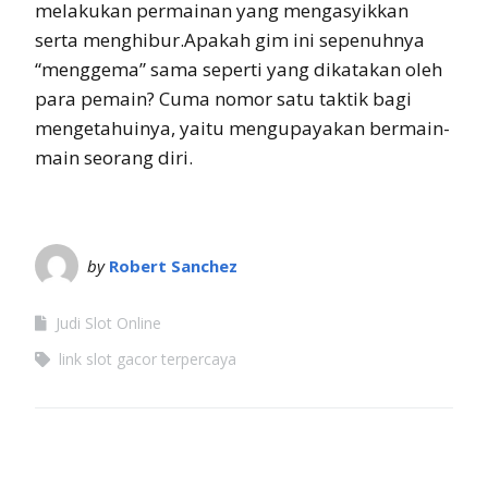
melakukan permainan yang mengasyikkan
serta menghibur.Apakah gim ini sepenuhnya
“menggema” sama seperti yang dikatakan oleh
para pemain? Cuma nomor satu taktik bagi
mengetahuinya, yaitu mengupayakan bermain-
main seorang diri.
by
Robert Sanchez
Judi Slot Online
link slot gacor terpercaya