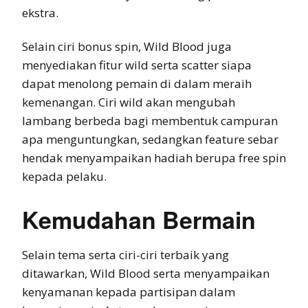
ekstra.
Selain ciri bonus spin, Wild Blood juga
menyediakan fitur wild serta scatter siapa
dapat menolong pemain di dalam meraih
kemenangan. Ciri wild akan mengubah
lambang berbeda bagi membentuk campuran
apa menguntungkan, sedangkan feature sebar
hendak menyampaikan hadiah berupa free spin
kepada pelaku.
Kemudahan Bermain
Selain tema serta ciri-ciri terbaik yang
ditawarkan, Wild Blood serta menyampaikan
kenyamanan kepada partisipan dalam