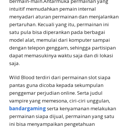
bermain-main.Antarmuka permainan yang
intuitif memudahkan pemain internal
menyadari aturan permainan dan menjalankan
pertaruhan. Kecuali yang itu, permainan ini
satu pula bisa diperankan pada berbagai
model alat, memulai dari komputer sampai
dengan telepon genggam, sehingga partisipan
dapat memasukinya waktu saja dan di lokasi
saja.
Wild Blood terdiri dari permainan slot siapa
pantas guna dicoba kepada sekumpulan
penggemar perjudian online. Serta judul
vampire yang memesona, ciri-ciri unggulan,
bandargaming
serta kenyamanan melakukan
permainan siapa dijual, permainan yang satu
ini bisa menyampaikan pengetahuan