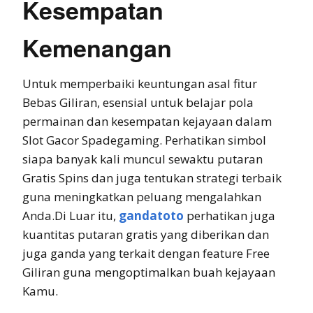
Kesempatan
Kemenangan
Untuk memperbaiki keuntungan asal fitur
Bebas Giliran, esensial untuk belajar pola
permainan dan kesempatan kejayaan dalam
Slot Gacor Spadegaming. Perhatikan simbol
siapa banyak kali muncul sewaktu putaran
Gratis Spins dan juga tentukan strategi terbaik
guna meningkatkan peluang mengalahkan
Anda.Di Luar itu,
gandatoto
perhatikan juga
kuantitas putaran gratis yang diberikan dan
juga ganda yang terkait dengan feature Free
Giliran guna mengoptimalkan buah kejayaan
Kamu.