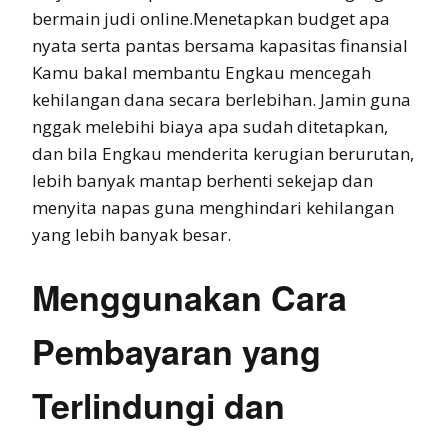
bermain judi online.Menetapkan budget apa
nyata serta pantas bersama kapasitas finansial
Kamu bakal membantu Engkau mencegah
kehilangan dana secara berlebihan. Jamin guna
nggak melebihi biaya apa sudah ditetapkan,
dan bila Engkau menderita kerugian berurutan,
lebih banyak mantap berhenti sekejap dan
menyita napas guna menghindari kehilangan
yang lebih banyak besar.
Menggunakan Cara
Pembayaran yang
Terlindungi dan