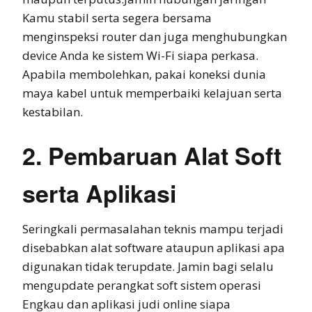
Kamu stabil serta segera bersama
menginspeksi router dan juga menghubungkan
device Anda ke sistem Wi-Fi siapa perkasa.
Apabila membolehkan, pakai koneksi dunia
maya kabel untuk memperbaiki kelajuan serta
kestabilan.
2. Pembaruan Alat Soft
serta Aplikasi
Seringkali permasalahan teknis mampu terjadi
disebabkan alat software ataupun aplikasi apa
digunakan tidak terupdate. Jamin bagi selalu
mengupdate perangkat soft sistem operasi
Engkau dan aplikasi judi online siapa