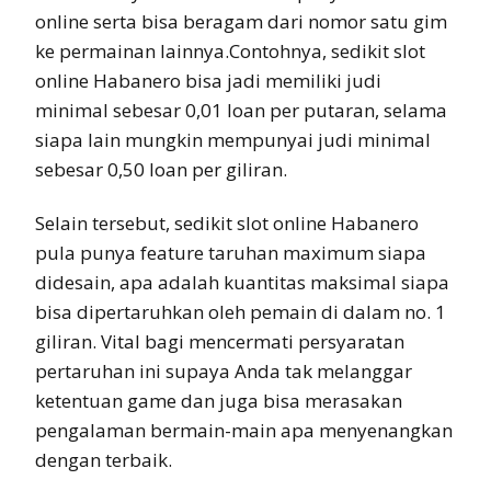
online serta bisa beragam dari nomor satu gim
ke permainan lainnya.Contohnya, sedikit slot
online Habanero bisa jadi memiliki judi
minimal sebesar 0,01 loan per putaran, selama
siapa lain mungkin mempunyai judi minimal
sebesar 0,50 loan per giliran.
Selain tersebut, sedikit slot online Habanero
pula punya feature taruhan maximum siapa
didesain, apa adalah kuantitas maksimal siapa
bisa dipertaruhkan oleh pemain di dalam no. 1
giliran. Vital bagi mencermati persyaratan
pertaruhan ini supaya Anda tak melanggar
ketentuan game dan juga bisa merasakan
pengalaman bermain-main apa menyenangkan
dengan terbaik.