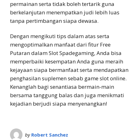
permainan serta tidak boleh tertarik guna
berkelanjutan menempatkan judi lebih luas
tanpa pertimbangan siapa dewasa.
Dengan mengikuti tips dalam atas serta
mengoptimalkan manfaat dari fitur Free
Putaran dalam Slot Spadegaming, Anda bisa
memperbaiki kesempatan Anda guna meraih
kejayaan siapa bermanfaat serta mendapatkan
penghasilan suplemen sebab game slot online.
Kenanglah bagi senantiasa bermain-main
bersama tanggung balas dan juga menikmati
kejadian berjudi siapa menyenangkan!
by
Robert Sanchez