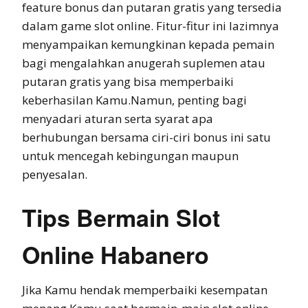
feature bonus dan putaran gratis yang tersedia
dalam game slot online. Fitur-fitur ini lazimnya
menyampaikan kemungkinan kepada pemain
bagi mengalahkan anugerah suplemen atau
putaran gratis yang bisa memperbaiki
keberhasilan Kamu.Namun, penting bagi
menyadari aturan serta syarat apa
berhubungan bersama ciri-ciri bonus ini satu
untuk mencegah kebingungan maupun
penyesalan.
Tips Bermain Slot
Online Habanero
Jika Kamu hendak memperbaiki kesempatan