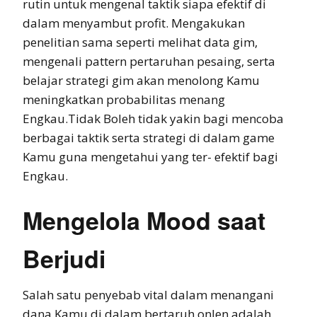
rutin untuk mengenal taktik siapa efektif di
dalam menyambut profit. Mengakukan
penelitian sama seperti melihat data gim,
mengenali pattern pertaruhan pesaing, serta
belajar strategi gim akan menolong Kamu
meningkatkan probabilitas menang
Engkau.Tidak Boleh tidak yakin bagi mencoba
berbagai taktik serta strategi di dalam game
Kamu guna mengetahui yang ter- efektif bagi
Engkau.
Mengelola Mood saat
Berjudi
Salah satu penyebab vital dalam menangani
dana Kamu di dalam bertaruh onlen adalah