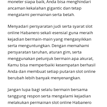
moneter siapa baik, Anda bisa menghindari
ancaman kekalahan gigantic dan tetap
mengalami permainan serta betah.
Menyadari persyaratan judi serta syarat slot
online Habanero sekali esensial guna meraih
kejadian bermain-main yang mengasyikkan
serta menguntungkan. Dengan memahami
persyaratan taruhan, aturan gim, serta
menggunakan petunjuk bermain apa akurat,
Kamu bisa memperbaiki kesempatan berhasil
Anda dan membuat setiap putaran slot online
berubah lebih banyak menyenangkan.
Jangan lupa bagi selalu bermain bersama
tanggung respon serta mengalami kejadian
melakukan permainan slot online Habanero