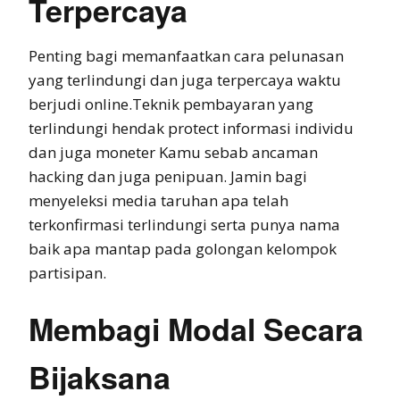
Terpercaya
Penting bagi memanfaatkan cara pelunasan
yang terlindungi dan juga terpercaya waktu
berjudi online.Teknik pembayaran yang
terlindungi hendak protect informasi individu
dan juga moneter Kamu sebab ancaman
hacking dan juga penipuan. Jamin bagi
menyeleksi media taruhan apa telah
terkonfirmasi terlindungi serta punya nama
baik apa mantap pada golongan kelompok
partisipan.
Membagi Modal Secara
Bijaksana