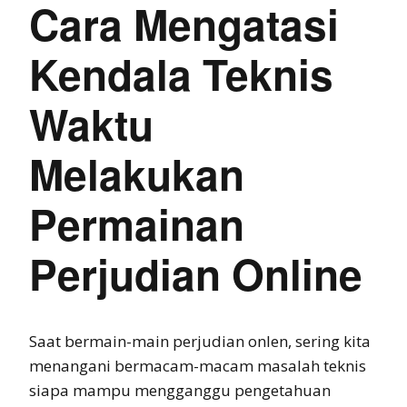
Cara Mengatasi
Kendala Teknis
Waktu
Melakukan
Permainan
Perjudian Online
Saat bermain-main perjudian onlen, sering kita
menangani bermacam-macam masalah teknis
siapa mampu mengganggu pengetahuan