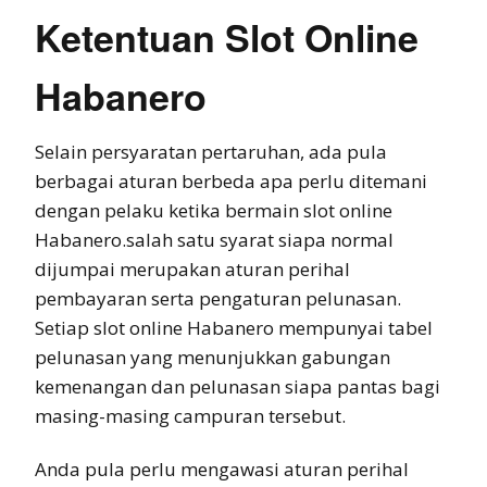
Ketentuan Slot Online
Habanero
Selain persyaratan pertaruhan, ada pula
berbagai aturan berbeda apa perlu ditemani
dengan pelaku ketika bermain slot online
Habanero.salah satu syarat siapa normal
dijumpai merupakan aturan perihal
pembayaran serta pengaturan pelunasan.
Setiap slot online Habanero mempunyai tabel
pelunasan yang menunjukkan gabungan
kemenangan dan pelunasan siapa pantas bagi
masing-masing campuran tersebut.
Anda pula perlu mengawasi aturan perihal