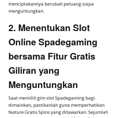
menciptakannya berubah peluang siapa
menguntungkan.
2. Menentukan Slot
Online Spadegaming
bersama Fitur Gratis
Giliran yang
Menguntungkan
Saat memilih gim slot Spadegaming bagi
dimainkan, pastikanlah guna memperhatikan
feature Gratis Spins yang ditawarkan. Sejumlah