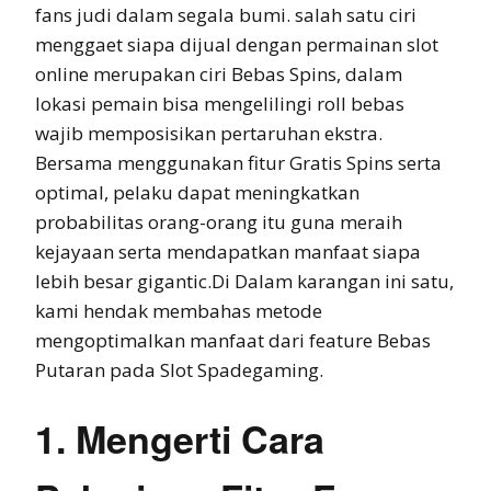
fans judi dalam segala bumi. salah satu ciri
menggaet siapa dijual dengan permainan slot
online merupakan ciri Bebas Spins, dalam
lokasi pemain bisa mengelilingi roll bebas
wajib memposisikan pertaruhan ekstra.
Bersama menggunakan fitur Gratis Spins serta
optimal, pelaku dapat meningkatkan
probabilitas orang-orang itu guna meraih
kejayaan serta mendapatkan manfaat siapa
lebih besar gigantic.Di Dalam karangan ini satu,
kami hendak membahas metode
mengoptimalkan manfaat dari feature Bebas
Putaran pada Slot Spadegaming.
1. Mengerti Cara