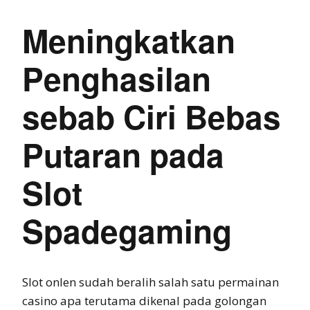
Meningkatkan
Penghasilan
sebab Ciri Bebas
Putaran pada
Slot
Spadegaming
Slot onlen sudah beralih salah satu permainan
casino apa terutama dikenal pada golongan