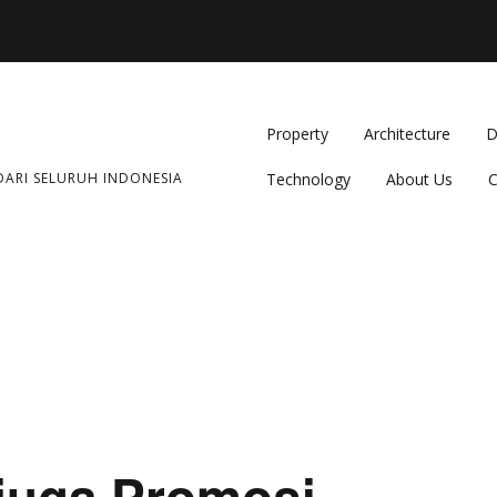
Property
Architecture
D
 DARI SELURUH INDONESIA
Technology
About Us
C
juga Promosi