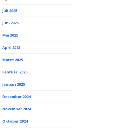
Juli 2025
Juni 2025
Mei 2025
April 2025
Maret 2025
Februari 2025
Januari 2025
Desember 2024
November 2024
Oktober 2024