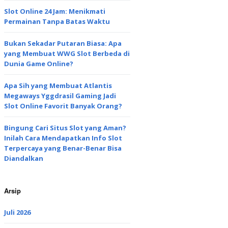
Slot Online 24 Jam: Menikmati
Permainan Tanpa Batas Waktu
Bukan Sekadar Putaran Biasa: Apa
yang Membuat WWG Slot Berbeda di
Dunia Game Online?
Apa Sih yang Membuat Atlantis
Megaways Yggdrasil Gaming Jadi
Slot Online Favorit Banyak Orang?
Bingung Cari Situs Slot yang Aman?
Inilah Cara Mendapatkan Info Slot
Terpercaya yang Benar-Benar Bisa
Diandalkan
Arsip
Juli 2026