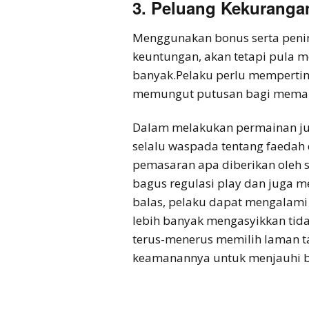
3. Peluang Kekuranga
Menggunakan bonus serta peni
keuntungan, akan tetapi pula 
banyak.Pelaku perlu mempert
memungut putusan bagi memaka
Dalam melakukan permainan judi
selalu waspada tentang faedah 
pemasaran apa diberikan oleh s
bagus regulasi play dan juga
balas, pelaku dapat mengalami 
lebih banyak mengasyikkan tida
terus-menerus memilih laman t
keamanannya untuk menjauhi b