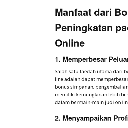
Manfaat dari B
Peningkatan pa
Online
1. Memperbesar Pelu
Salah satu faedah utama dari 
line adalah dapat memperbesar
bonus simpanan, pengembalian 
memiliki kemungkinan lebih b
dalam bermain-main judi on lin
2. Menyampaikan Prof