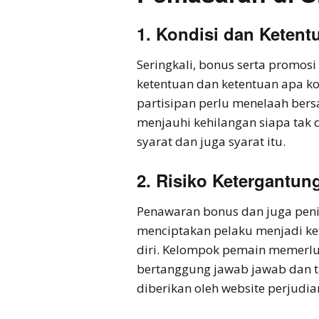
1. Kondisi dan Ketent
Seringkali, bonus serta promosi
ketentuan dan ketentuan apa k
partisipan perlu menelaah ber
menjauhi kehilangan siapa ta
syarat dan juga syarat itu.
2. Risiko Ketergantu
Penawaran bonus dan juga peni
menciptakan pelaku menjadi k
diri. Kelompok pemain memerlu
bertanggung jawab jawab dan t
diberikan oleh website perjudian