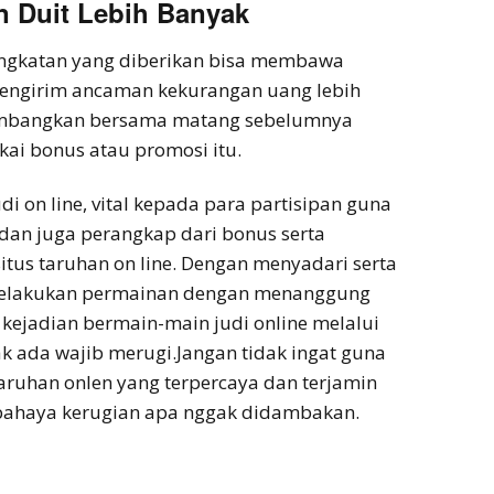
n Duit Lebih Banyak
ngkatan yang diberikan bisa membawa
mengirim ancaman kekurangan uang lebih
imbangkan bersama matang sebelumnya
i bonus atau promosi itu.
 on line, vital kepada para partisipan guna
dan juga perangkap dari bonus serta
itus taruhan on line. Dengan menyadari serta
 melakukan permainan dengan menanggung
kejadian bermain-main judi online melalui
k ada wajib merugi.Jangan tidak ingat guna
aruhan onlen yang terpercaya dan terjamin
ahaya kerugian apa nggak didambakan.