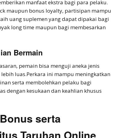
mberikan manfaat ekstra bagi para pelaku.
ck maupun bonus loyalty, partisipan mampu
ih uang suplemen yang dapat dipakai bagi
nyak long time maupun bagi membesarkan
dian Bermain
aran, pemain bisa menguji aneka jenis
lebih luas.Perkara ini mampu meningkatkan
nan serta membolehkan pelaku bagi
as dengan kesukaan dan keahlian khusus
 Bonus serta
itus Taruhan Online