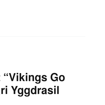
 “Vikings Go
ri Yggdrasil