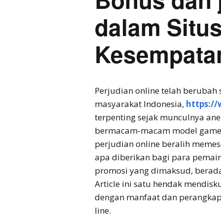
dalam Situ
Kesempatan
Perjudian online telah berubah
masyarakat Indonesia,
https:/
terpenting sejak munculnya an
bermacam-macam model game. s
perjudian online beralih mem
apa diberikan bagi para pemain.
promosi yang dimaksud, berada
Article ini satu hendak mendis
dengan manfaat dan perangkap a
line.