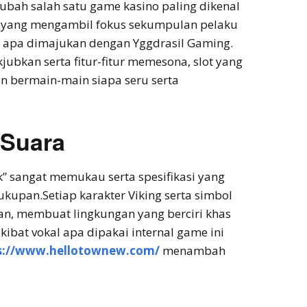
rubah salah satu game kasino paling dikenal
im yang mengambil fokus sekumpulan pelaku
” apa dimajukan dengan Yggdrasil Gaming.
ubkan serta fitur-fitur memesona, slot yang
n bermain-main siapa seru serta
 Suara
k” sangat memukau serta spesifikasi yang
kupan.Setiap karakter Viking serta simbol
an, membuat lingkungan yang berciri khas
akibat vokal apa dipakai internal game ini
s://www.hellotownew.com/
menambah