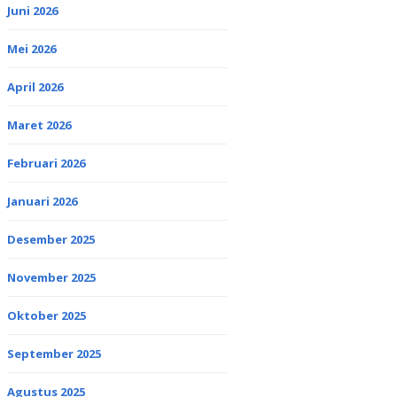
Juni 2026
Mei 2026
April 2026
Maret 2026
Februari 2026
Januari 2026
Desember 2025
November 2025
Oktober 2025
September 2025
Agustus 2025