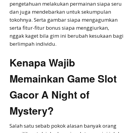
pengetahuan melakukan permainan siapa seru
dan juga mendebarkan untuk sekumpulan
tokohnya. Serta gambar siapa mengagumkan
serta fitur-fitur bonus siapa menggiurkan,
nggak kaget bila gim ini berubah kesukaan bagi
berlimpah individu.
Kenapa Wajib
Memainkan Game Slot
Gacor A Night of
Mystery?
Salah satu sebab pokok alasan banyak orang