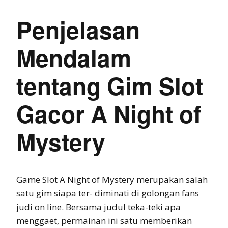
Penjelasan
Mendalam
tentang Gim Slot
Gacor A Night of
Mystery
Game Slot A Night of Mystery merupakan salah
satu gim siapa ter- diminati di golongan fans
judi on line. Bersama judul teka-teki apa
menggaet, permainan ini satu memberikan