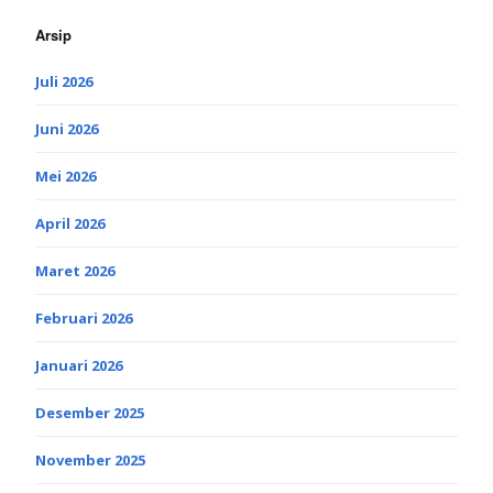
Arsip
Juli 2026
Juni 2026
Mei 2026
April 2026
Maret 2026
Februari 2026
Januari 2026
Desember 2025
November 2025