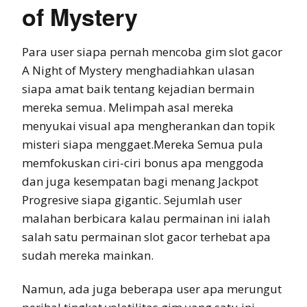
of Mystery
Para user siapa pernah mencoba gim slot gacor
A Night of Mystery menghadiahkan ulasan
siapa amat baik tentang kejadian bermain
mereka semua. Melimpah asal mereka
menyukai visual apa mengherankan dan topik
misteri siapa menggaet.Mereka Semua pula
memfokuskan ciri-ciri bonus apa menggoda
dan juga kesempatan bagi menang Jackpot
Progresive siapa gigantic. Sejumlah user
malahan berbicara kalau permainan ini ialah
salah satu permainan slot gacor terhebat apa
sudah mereka mainkan.
Namun, ada juga beberapa user apa merungut