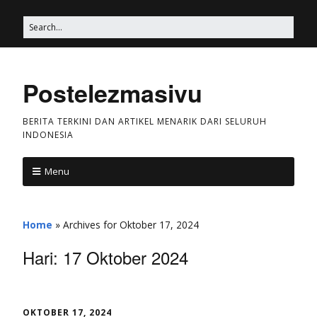
Postelezmasivu
BERITA TERKINI DAN ARTIKEL MENARIK DARI SELURUH
INDONESIA
Menu
Home
»
Archives for Oktober 17, 2024
Hari:
17 Oktober 2024
OKTOBER 17, 2024