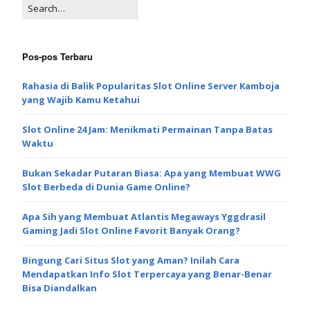
Pos-pos Terbaru
Rahasia di Balik Popularitas Slot Online Server Kamboja
yang Wajib Kamu Ketahui
Slot Online 24 Jam: Menikmati Permainan Tanpa Batas
Waktu
Bukan Sekadar Putaran Biasa: Apa yang Membuat WWG
Slot Berbeda di Dunia Game Online?
Apa Sih yang Membuat Atlantis Megaways Yggdrasil
Gaming Jadi Slot Online Favorit Banyak Orang?
Bingung Cari Situs Slot yang Aman? Inilah Cara
Mendapatkan Info Slot Terpercaya yang Benar-Benar
Bisa Diandalkan