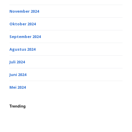
November 2024
Oktober 2024
September 2024
Agustus 2024
Juli 2024
Juni 2024
Mei 2024
Trending