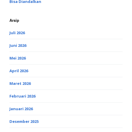
Bisa Diandalkan
Arsip
Juli 2026
Juni 2026
Mei 2026
April 2026
Maret 2026
Februari 2026
Januari 2026
Desember 2025