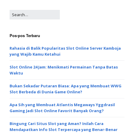
Pos-pos Terbaru
Rahasia di Balik Popularitas Slot Online Server Kamboja
yang Wajib Kamu Ketahui
Slot Online 24 Jam: Menikmati Permainan Tanpa Batas
Waktu
Bukan Sekadar Putaran Biasa: Apa yang Membuat WWG
Slot Berbeda di Dunia Game Online?
Apa Sih yang Membuat Atlantis Megaways Yggdrasil
Gaming Jadi Slot Online Favorit Banyak Orang?
Bingung Cari Situs Slot yang Aman? Inilah Cara
Mendapatkan Info Slot Terpercaya yang Benar-Benar