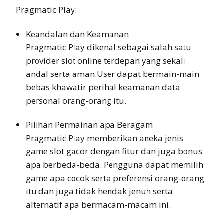
Pragmatic Play:
Keandalan dan Keamanan
Pragmatic Play dikenal sebagai salah satu
provider slot online terdepan yang sekali
andal serta aman.User dapat bermain-main
bebas khawatir perihal keamanan data
personal orang-orang itu.
Pilihan Permainan apa Beragam
Pragmatic Play memberikan aneka jenis
game slot gacor dengan fitur dan juga bonus
apa berbeda-beda. Pengguna dapat memilih
game apa cocok serta preferensi orang-orang
itu dan juga tidak hendak jenuh serta
alternatif apa bermacam-macam ini.