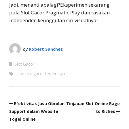
Jadi, menanti apalagi?Eksperimen sekarang
pula Slot Gacor Pragmatic Play dan rasakan
independen keunggulan ciri visualnya!
by
Robert Sanchez
Slot Gacor
situs slot gacor terpercaya
Efektivitas Jasa Obrolan
Tinjauan Slot Online Rage
Support dalam Website
to Riches
Togel Online