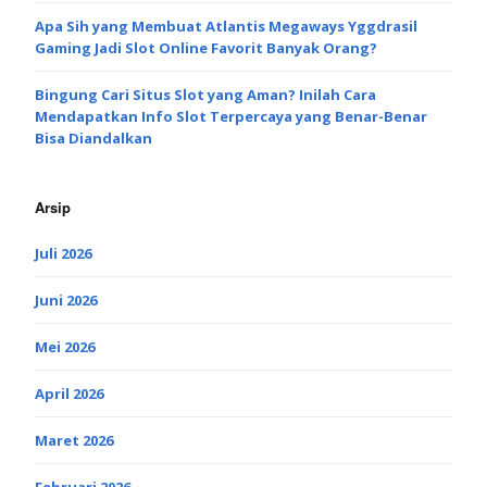
Apa Sih yang Membuat Atlantis Megaways Yggdrasil
Gaming Jadi Slot Online Favorit Banyak Orang?
Bingung Cari Situs Slot yang Aman? Inilah Cara
Mendapatkan Info Slot Terpercaya yang Benar-Benar
Bisa Diandalkan
Arsip
Juli 2026
Juni 2026
Mei 2026
April 2026
Maret 2026
Februari 2026