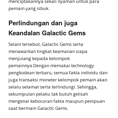
menciptakannya sekali nyaman untuk para
pemain yang sibuk.
Perlindungan dan juga
Keandalan Galactic Gems
Selain tersebut, Galactic Gems serta
menawarkan tingkat keamanan siapa
menjulang kepada kelompok
pemainnya.Dengan memakai technology
pengkodean terbaru, semua fakta individu dan
juga transaksi moneter kelompok pemain akan
selalu selamat serta terlindungi. Sehingga,
sekumpulan pelaku tak butuh gelisah
mengenai kebocoran fakta maupun penipuan
saat bermain Galactic Gems.