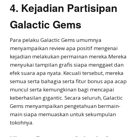
4. Kejadian Partisipan
Galactic Gems
Para pelaku Galactic Gems umumnya
menyampaikan review apa positif mengenai
kejadian melakukan permainan mereka.Mereka
menyukai tampilan grafis siapa menggaet dan
efek suara apa nyata. Kecuali tersebut, mereka
semua serta bahagia serta fitur bonus apa acap
muncul serta kemungkinan bagi mencapai
keberhasilan gigantic. Secara seluruh, Galactic
Gems menyampaikan pengetahuan bermain-
main siapa memuaskan untuk sekumpulan
tokohnya.