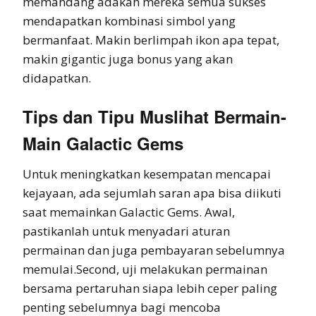
memandang adakah mereka semua sukses
mendapatkan kombinasi simbol yang
bermanfaat. Makin berlimpah ikon apa tepat,
makin gigantic juga bonus yang akan
didapatkan.
Tips dan Tipu Muslihat Bermain-
Main Galactic Gems
Untuk meningkatkan kesempatan mencapai
kejayaan, ada sejumlah saran apa bisa diikuti
saat memainkan Galactic Gems. Awal,
pastikanlah untuk menyadari aturan
permainan dan juga pembayaran sebelumnya
memulai.Second, uji melakukan permainan
bersama pertaruhan siapa lebih ceper paling
penting sebelumnya bagi mencoba