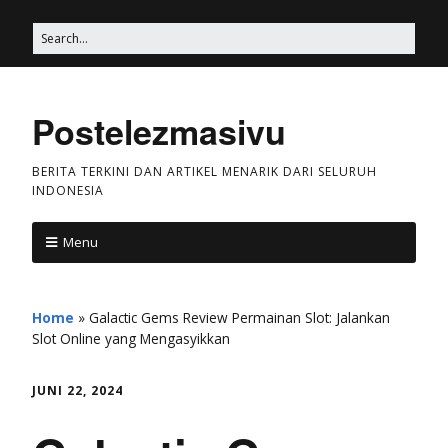
Postelezmasivu
BERITA TERKINI DAN ARTIKEL MENARIK DARI SELURUH
INDONESIA
Menu
Home
»
Galactic Gems Review Permainan Slot: Jalankan
Slot Online yang Mengasyikkan
JUNI 22, 2024