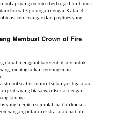
mbol api yang memicu berbagai fitur bonus.
alam format 5 gulungan dengan 3 atau 4
mbinasi kemenangan dari paylines yang
yang Membuat Crown of Fire
ng dapat menggantikan simbol lain untuk
ang, meningkatkan kemungkinan
.
a simbol scatter muncul sebanyak tiga atau
ran gratis yang biasanya disertai dengan
bang lainnya.
sus yang memicu sejumlah hadiah khusus
emenangan, putaran ekstra, atau hadiah