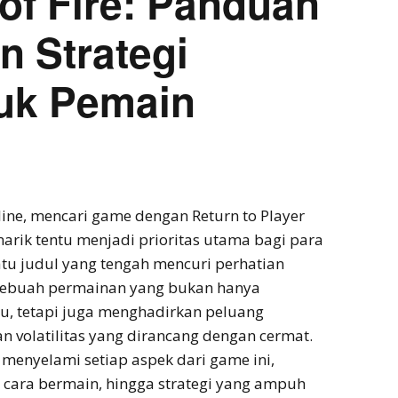
of Fire: Panduan
n Strategi
tuk Pemain
ine, mencari game dengan Return to Player
arik tentu menjadi prioritas utama bagi para
atu judul yang tengah mencuri perhatian
 sebuah permainan yang bukan hanya
, tetapi juga menghadirkan peluang
n volatilitas yang dirancang dengan cermat.
menyelami setiap aspek dari game ini,
 cara bermain, hingga strategi yang ampuh