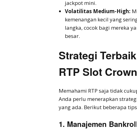
jackpot mini.
Volatilitas Medium-High:
Me
kemenangan kecil yang sering
langka, cocok bagi mereka y
besar.
Strategi Terbai
RTP Slot Crown 
Memahami RTP saja tidak cukup
Anda perlu menerapkan strateg
yang ada. Berikut beberapa tip
1. Manajemen Bankroll