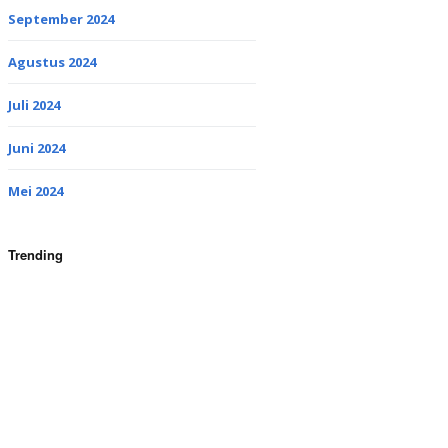
September 2024
Agustus 2024
Juli 2024
Juni 2024
Mei 2024
Trending