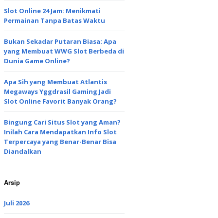
Slot Online 24 Jam: Menikmati
Permainan Tanpa Batas Waktu
Bukan Sekadar Putaran Biasa: Apa
yang Membuat WWG Slot Berbeda di
Dunia Game Online?
Apa Sih yang Membuat Atlantis
Megaways Yggdrasil Gaming Jadi
Slot Online Favorit Banyak Orang?
Bingung Cari Situs Slot yang Aman?
Inilah Cara Mendapatkan Info Slot
Terpercaya yang Benar-Benar Bisa
Diandalkan
Arsip
Juli 2026