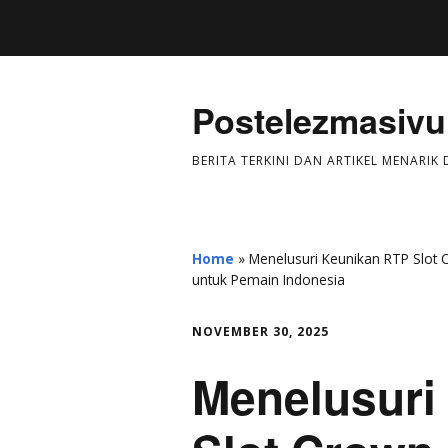
Postelezmasivu
BERITA TERKINI DAN ARTIKEL MENARIK
Home
»
Menelusuri Keunikan RTP Slot 
untuk Pemain Indonesia
NOVEMBER 30, 2025
Menelusuri