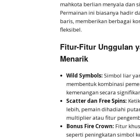
mahkota berlian menyala dan si
Permainan ini biasanya hadir d
baris, memberikan berbagai ko
fleksibel.
Fitur-Fitur Unggulan 
Menarik
Wild Symbols:
Simbol liar ya
membentuk kombinasi pemen
kemenangan secara signifikan
Scatter dan Free Spins:
Ketik
lebih, pemain dihadiahi puta
multiplier atau fitur pengem
Bonus Fire Crown:
Fitur khu
seperti peningkatan simbol k