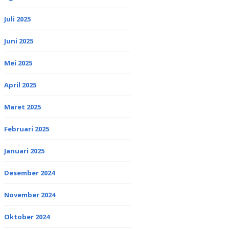
Juli 2025
Juni 2025
Mei 2025
April 2025
Maret 2025
Februari 2025
Januari 2025
Desember 2024
November 2024
Oktober 2024