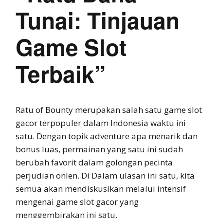
Tunai: Tinjauan
Game Slot
Terbaik”
Ratu of Bounty merupakan salah satu game slot
gacor terpopuler dalam Indonesia waktu ini
satu. Dengan topik adventure apa menarik dan
bonus luas, permainan yang satu ini sudah
berubah favorit dalam golongan pecinta
perjudian onlen. Di Dalam ulasan ini satu, kita
semua akan mendiskusikan melalui intensif
mengenai game slot gacor yang
menggembirakan ini satu.