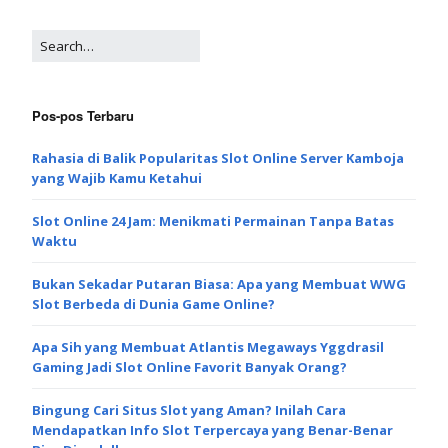
Pos-pos Terbaru
Rahasia di Balik Popularitas Slot Online Server Kamboja
yang Wajib Kamu Ketahui
Slot Online 24 Jam: Menikmati Permainan Tanpa Batas
Waktu
Bukan Sekadar Putaran Biasa: Apa yang Membuat WWG
Slot Berbeda di Dunia Game Online?
Apa Sih yang Membuat Atlantis Megaways Yggdrasil
Gaming Jadi Slot Online Favorit Banyak Orang?
Bingung Cari Situs Slot yang Aman? Inilah Cara
Mendapatkan Info Slot Terpercaya yang Benar-Benar