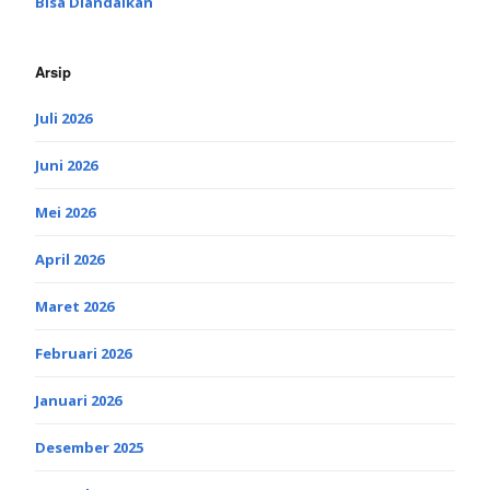
Bisa Diandalkan
Arsip
Juli 2026
Juni 2026
Mei 2026
April 2026
Maret 2026
Februari 2026
Januari 2026
Desember 2025