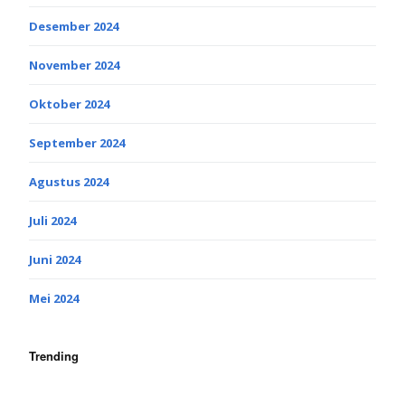
Desember 2024
November 2024
Oktober 2024
September 2024
Agustus 2024
Juli 2024
Juni 2024
Mei 2024
Trending