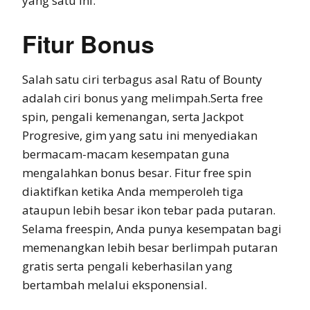
yang satu ini.
Fitur Bonus
Salah satu ciri terbagus asal Ratu of Bounty
adalah ciri bonus yang melimpah.Serta free
spin, pengali kemenangan, serta Jackpot
Progresive, gim yang satu ini menyediakan
bermacam-macam kesempatan guna
mengalahkan bonus besar. Fitur free spin
diaktifkan ketika Anda memperoleh tiga
ataupun lebih besar ikon tebar pada putaran.
Selama freespin, Anda punya kesempatan bagi
memenangkan lebih besar berlimpah putaran
gratis serta pengali keberhasilan yang
bertambah melalui eksponensial.