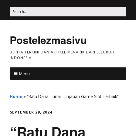
Postelezmasivu
BERITA TERKINI DAN ARTIKEL MENARIK DARI SELURUH
INDONESIA
Menu
Home
»
“Ratu Dana Tunai: Tinjauan Game Slot Terbaik”
SEPTEMBER 29, 2024
“Ratu Dana