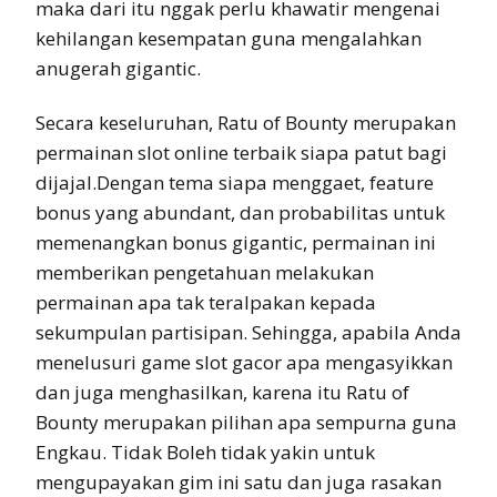
maka dari itu nggak perlu khawatir mengenai
kehilangan kesempatan guna mengalahkan
anugerah gigantic.
Secara keseluruhan, Ratu of Bounty merupakan
permainan slot online terbaik siapa patut bagi
dijajal.Dengan tema siapa menggaet, feature
bonus yang abundant, dan probabilitas untuk
memenangkan bonus gigantic, permainan ini
memberikan pengetahuan melakukan
permainan apa tak teralpakan kepada
sekumpulan partisipan. Sehingga, apabila Anda
menelusuri game slot gacor apa mengasyikkan
dan juga menghasilkan, karena itu Ratu of
Bounty merupakan pilihan apa sempurna guna
Engkau. Tidak Boleh tidak yakin untuk
mengupayakan gim ini satu dan juga rasakan