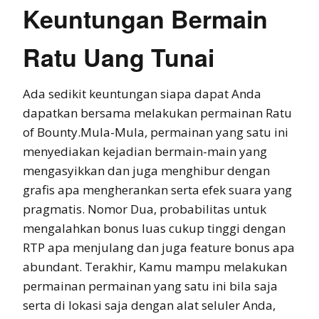
Keuntungan Bermain
Ratu Uang Tunai
Ada sedikit keuntungan siapa dapat Anda
dapatkan bersama melakukan permainan Ratu
of Bounty.Mula-Mula, permainan yang satu ini
menyediakan kejadian bermain-main yang
mengasyikkan dan juga menghibur dengan
grafis apa mengherankan serta efek suara yang
pragmatis. Nomor Dua, probabilitas untuk
mengalahkan bonus luas cukup tinggi dengan
RTP apa menjulang dan juga feature bonus apa
abundant. Terakhir, Kamu mampu melakukan
permainan permainan yang satu ini bila saja
serta di lokasi saja dengan alat seluler Anda,