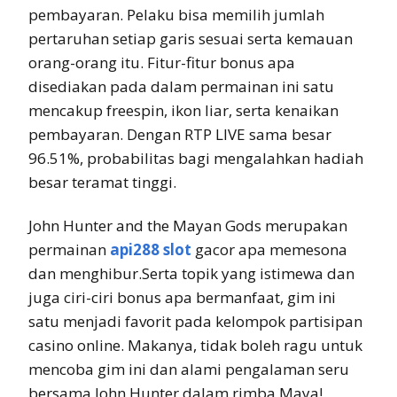
pembayaran. Pelaku bisa memilih jumlah
pertaruhan setiap garis sesuai serta kemauan
orang-orang itu. Fitur-fitur bonus apa
disediakan pada dalam permainan ini satu
mencakup freespin, ikon liar, serta kenaikan
pembayaran. Dengan RTP LIVE sama besar
96.51%, probabilitas bagi mengalahkan hadiah
besar teramat tinggi.
John Hunter and the Mayan Gods merupakan
permainan
api288 slot
gacor apa memesona
dan menghibur.Serta topik yang istimewa dan
juga ciri-ciri bonus apa bermanfaat, gim ini
satu menjadi favorit pada kelompok partisipan
casino online. Makanya, tidak boleh ragu untuk
mencoba gim ini dan alami pengalaman seru
bersama John Hunter dalam rimba Maya!