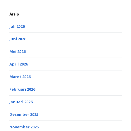
Arsip
Juli 2026
Juni 2026
Mei 2026
April 2026
Maret 2026
Februari 2026
Januari 2026
Desember 2025
November 2025