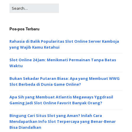
Pos-pos Terbaru
Rahasia di Balik Popularitas Slot Online Server Kamboja
yang Wajib Kamu Ketahui
Slot Online 24 Jam: Menikmati Permainan Tanpa Batas
Waktu
Bukan Sekadar Putaran Biasa: Apa yang Membuat WWG
Slot Berbeda di Dunia Game Online?
Apa Sih yang Membuat Atlantis Megaways Yggdrasil
Gaming Jadi Slot Online Favorit Banyak Orang?
Bingung Cari Situs Slot yang Aman? Inilah Cara
Mendapatkan Info Slot Terpercaya yang Benar-Benar
Bisa Diandalkan