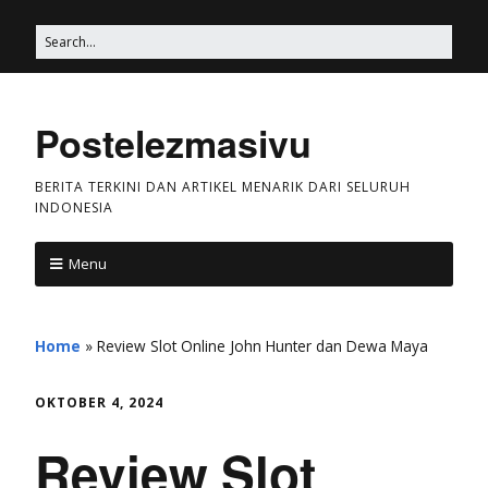
Postelezmasivu
BERITA TERKINI DAN ARTIKEL MENARIK DARI SELURUH
INDONESIA
Menu
Home
»
Review Slot Online John Hunter dan Dewa Maya
OKTOBER 4, 2024
Review Slot