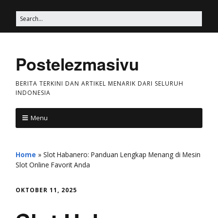
Postelezmasivu
BERITA TERKINI DAN ARTIKEL MENARIK DARI SELURUH
INDONESIA
Menu
Home
»
Slot Habanero: Panduan Lengkap Menang di Mesin
Slot Online Favorit Anda
OKTOBER 11, 2025