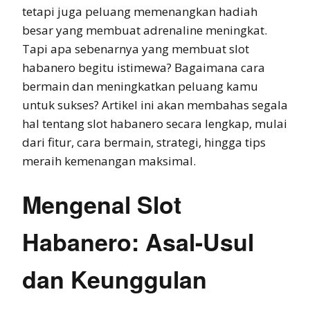
tetapi juga peluang memenangkan hadiah
besar yang membuat adrenaline meningkat.
Tapi apa sebenarnya yang membuat slot
habanero begitu istimewa? Bagaimana cara
bermain dan meningkatkan peluang kamu
untuk sukses? Artikel ini akan membahas segala
hal tentang slot habanero secara lengkap, mulai
dari fitur, cara bermain, strategi, hingga tips
meraih kemenangan maksimal.
Mengenal Slot
Habanero: Asal-Usul
dan Keunggulan