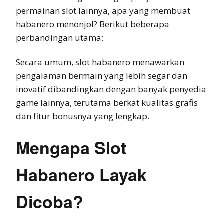
permainan slot lainnya, apa yang membuat
habanero menonjol? Berikut beberapa
perbandingan utama:
Secara umum, slot habanero menawarkan
pengalaman bermain yang lebih segar dan
inovatif dibandingkan dengan banyak penyedia
game lainnya, terutama berkat kualitas grafis
dan fitur bonusnya yang lengkap.
Mengapa Slot
Habanero Layak
Dicoba?