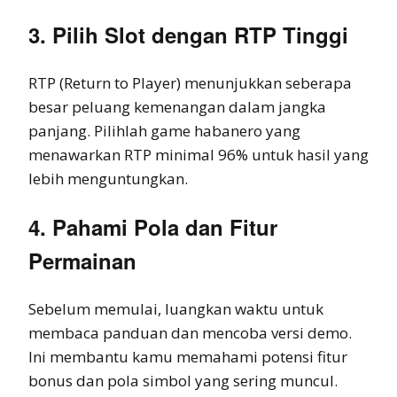
3. Pilih Slot dengan RTP Tinggi
RTP (Return to Player) menunjukkan seberapa
besar peluang kemenangan dalam jangka
panjang. Pilihlah game habanero yang
menawarkan RTP minimal 96% untuk hasil yang
lebih menguntungkan.
4. Pahami Pola dan Fitur
Permainan
Sebelum memulai, luangkan waktu untuk
membaca panduan dan mencoba versi demo.
Ini membantu kamu memahami potensi fitur
bonus dan pola simbol yang sering muncul.