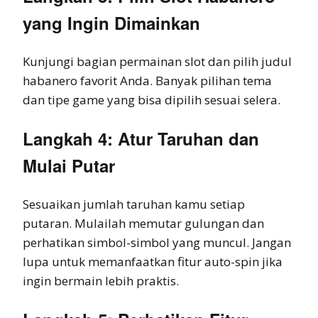
yang Ingin Dimainkan
Kunjungi bagian permainan slot dan pilih judul
habanero favorit Anda. Banyak pilihan tema
dan tipe game yang bisa dipilih sesuai selera.
Langkah 4: Atur Taruhan dan
Mulai Putar
Sesuaikan jumlah taruhan kamu setiap
putaran. Mulailah memutar gulungan dan
perhatikan simbol-simbol yang muncul. Jangan
lupa untuk memanfaatkan fitur auto-spin jika
ingin bermain lebih praktis.