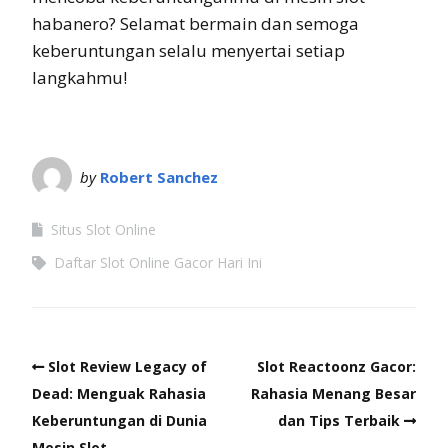
habanero? Selamat bermain dan semoga
keberuntungan selalu menyertai setiap
langkahmu!
by
Robert Sanchez
Situs Slot Online
Daftar Slot Online Gacor Hari Ini
Slot Review Legacy of
Slot Reactoonz Gacor:
Dead: Menguak Rahasia
Rahasia Menang Besar
Keberuntungan di Dunia
dan Tips Terbaik
Mesin Slot