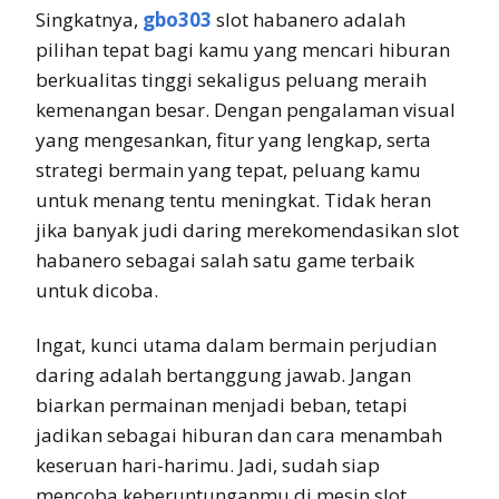
Singkatnya,
gbo303
slot habanero adalah
pilihan tepat bagi kamu yang mencari hiburan
berkualitas tinggi sekaligus peluang meraih
kemenangan besar. Dengan pengalaman visual
yang mengesankan, fitur yang lengkap, serta
strategi bermain yang tepat, peluang kamu
untuk menang tentu meningkat. Tidak heran
jika banyak judi daring merekomendasikan slot
habanero sebagai salah satu game terbaik
untuk dicoba.
Ingat, kunci utama dalam bermain perjudian
daring adalah bertanggung jawab. Jangan
biarkan permainan menjadi beban, tetapi
jadikan sebagai hiburan dan cara menambah
keseruan hari-harimu. Jadi, sudah siap
mencoba keberuntunganmu di mesin slot