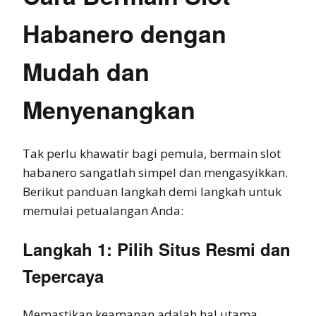
Habanero dengan
Mudah dan
Menyenangkan
Tak perlu khawatir bagi pemula, bermain slot
habanero sangatlah simpel dan mengasyikkan.
Berikut panduan langkah demi langkah untuk
memulai petualangan Anda:
Langkah 1: Pilih Situs Resmi dan
Tepercaya
Memastikan keamanan adalah hal utama.