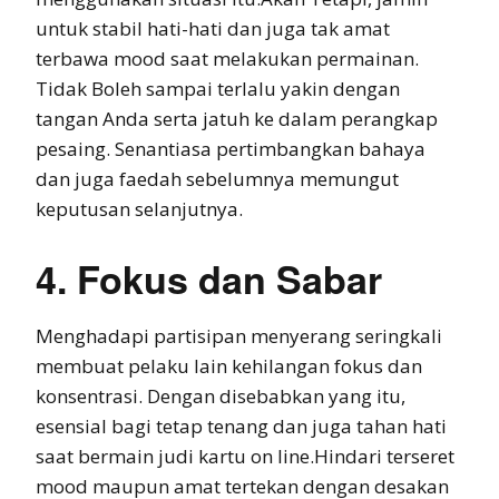
untuk stabil hati-hati dan juga tak amat
terbawa mood saat melakukan permainan.
Tidak Boleh sampai terlalu yakin dengan
tangan Anda serta jatuh ke dalam perangkap
pesaing. Senantiasa pertimbangkan bahaya
dan juga faedah sebelumnya memungut
keputusan selanjutnya.
4. Fokus dan Sabar
Menghadapi partisipan menyerang seringkali
membuat pelaku lain kehilangan fokus dan
konsentrasi. Dengan disebabkan yang itu,
esensial bagi tetap tenang dan juga tahan hati
saat bermain judi kartu on line.Hindari terseret
mood maupun amat tertekan dengan desakan