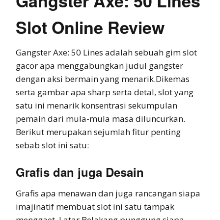
Gangster Axe: 50 Lines
Slot Online Review
Gangster Axe: 50 Lines adalah sebuah gim slot
gacor apa menggabungkan judul gangster
dengan aksi bermain yang menarik.Dikemas
serta gambar apa sharp serta detal, slot yang
satu ini menarik konsentrasi sekumpulan
pemain dari mula-mula masa diluncurkan.
Berikut merupakan sejumlah fitur penting
sebab slot ini satu:
Grafis dan juga Desain
Grafis apa menawan dan juga rancangan siapa
imajinatif membuat slot ini satu tampak
menggaet. Latar Belakang punggung siapa