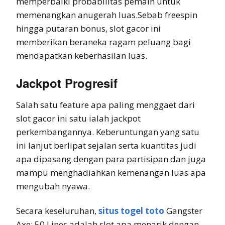
memperbaiki probabilitas pemain untuk
memenangkan anugerah luas.Sebab freespin
hingga putaran bonus, slot gacor ini
memberikan beraneka ragam peluang bagi
mendapatkan keberhasilan luas.
Jackpot Progresif
Salah satu feature apa paling menggaet dari
slot gacor ini satu ialah jackpot
perkembangannya. Keberuntungan yang satu
ini lanjut berlipat sejalan serta kuantitas judi
apa dipasang dengan para partisipan dan juga
mampu menghadiahkan kemenangan luas apa
mengubah nyawa.
Secara keseluruhan,
situs togel toto
Gangster
Axe: 50 Lines adalah slot apa menarik dengan