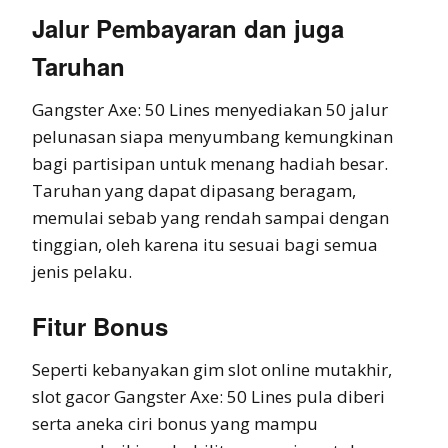
Jalur Pembayaran dan juga
Taruhan
Gangster Axe: 50 Lines menyediakan 50 jalur
pelunasan siapa menyumbang kemungkinan
bagi partisipan untuk menang hadiah besar.
Taruhan yang dapat dipasang beragam,
memulai sebab yang rendah sampai dengan
tinggian, oleh karena itu sesuai bagi semua
jenis pelaku.
Fitur Bonus
Seperti kebanyakan gim slot online mutakhir,
slot gacor Gangster Axe: 50 Lines pula diberi
serta aneka ciri bonus yang mampu