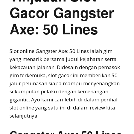
Gacor Gangster
Axe: 50 Lines
Slot online Gangster Axe: 50 Lines ialah gim
yang menarik bersama judul kejahatan serta
kekacauan jalanan. Didesain dengan pemasok
gim terkemuka, slot gacor ini memberikan 50
jalur pelunasan siapa mampu menyenangkan
sekumpulan pelaku dengan kemenangan
gigantic. Ayo kami cari lebih di dalam perihal
slot online yang satu ini di dalam review kita
selanjutnya.