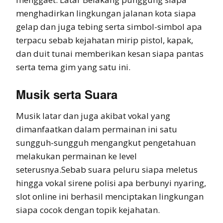
menghadirkan lingkungan jalanan kota siapa
gelap dan juga tebing serta simbol-simbol apa
terpacu sebab kejahatan mirip pistol, kapak,
dan duit tunai memberikan kesan siapa pantas
serta tema gim yang satu ini.
Musik serta Suara
Musik latar dan juga akibat vokal yang
dimanfaatkan dalam permainan ini satu
sungguh-sungguh mengangkut pengetahuan
melakukan permainan ke level
seterusnya.Sebab suara peluru siapa meletus
hingga vokal sirene polisi apa berbunyi nyaring,
slot online ini berhasil menciptakan lingkungan
siapa cocok dengan topik kejahatan.