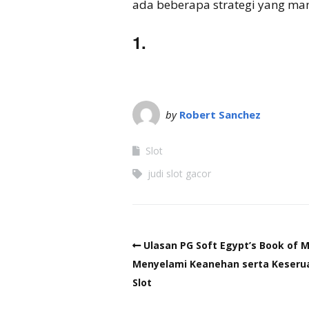
ada beberapa strategi yang ma
1.
by
Robert Sanchez
Slot
judi slot gacor
Ulasan PG Soft Egypt’s Book of M
Menyelami Keanehan serta Keseru
Slot