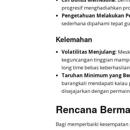
progresif menghadiahkan prob
Pengetahuan Melakukan Per
sederhana dipahami tepat gun
Kelemahan
Volatilitas Menjulang:
Meski
keguncangan tinggian mampu
long time bebas keberhasilan
Taruhan Minimum yang Be
barangkali mendapati kalau p
disejajarkan dengan permain
Rencana Berma
Bagi memperbaiki kesempatan