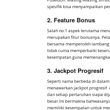
spesifik bisa menyampaikan pe
2. Feature Bonus
Salah no.1 aspek terutama mena
merupakan fitur bonusnya. Pe
bersama memperoleh lambang k
tidak cuma memperbaiki keseru
kesempatan guna memenangkan
3. Jackpot Progresif
Seperti nama berbeda di dalam t
menawarkan jackpot progresif. 
dan setiap pertaruhan siapa dij
besar.Ini bermakna bahwasanya
memiliki kesempatan untuk men