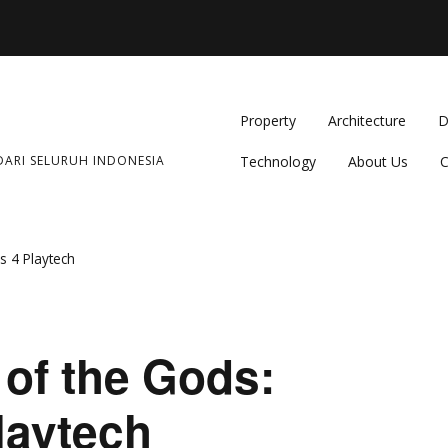
Property
Architecture
D
 DARI SELURUH INDONESIA
Technology
About Us
C
s 4 Playtech
of the Gods:
laytech