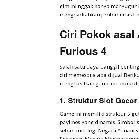
gim ini nggak hanya menyuguh
menghadiahkan probabilitas be
Ciri Pokok asal
Furious 4
Salah satu daya panggil pentin
ciri memesona apa dijual.Beriku
menghasilkan game ini muncul:
1. Struktur Slot Gaco
Game ini memiliki struktur 5 gu
paylines yang dinamis. Simbol-s
sebab mitologi Negara Yunani sa
Poseidon. Masing-Masing simbo