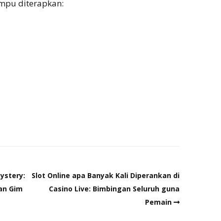
mpu diterapkan:
ystery:
Slot Online apa Banyak Kali Diperankan di
an Gim
Casino Live: Bimbingan Seluruh guna
Pemain