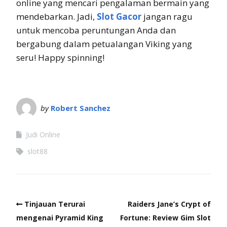
online yang mencari pengalaman bermain yang
mendebarkan. Jadi,
Slot Gacor
jangan ragu
untuk mencoba peruntungan Anda dan
bergabung dalam petualangan Viking yang
seru! Happy spinning!
by
Robert Sanchez
Judi Online
slot88
Tinjauan Terurai
Raiders Jane’s Crypt of
mengenai Pyramid King
Fortune: Review Gim Slot