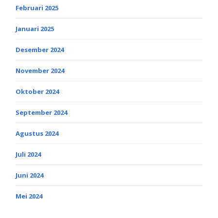
Februari 2025
Januari 2025
Desember 2024
November 2024
Oktober 2024
September 2024
Agustus 2024
Juli 2024
Juni 2024
Mei 2024