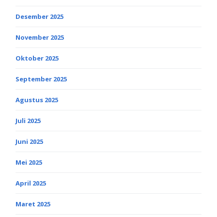
Desember 2025
November 2025
Oktober 2025
September 2025
Agustus 2025
Juli 2025
Juni 2025
Mei 2025
April 2025
Maret 2025