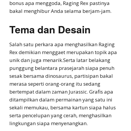
bonus apa menggoda, Raging Rex pastinya
bakal menghibur Anda selama berjam-jam.
Tema dan Desain
Salah satu perkara apa menghasilkan Raging
Rex demikian menggaet merupakan topik apa
unik dan juga menarik.Serta latar belakang
punggung belantara prasejarah siapa penuh
sesak bersama dinosaurus, partisipan bakal
merasa seperti orang-orang itu sedang
bertempat dalam zaman Jurassic. Grafis apa
ditampilkan dalam permainan yang satu ini
sekali memukau, bersama kartun siapa halus
serta pencelupan yang cerah, menghasilkan
lingkungan siapa menyenangkan.