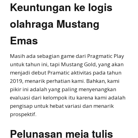
Keuntungan ke logis
olahraga Mustang
Emas
Masih ada sebagian game dari Pragmatic Play
untuk tahun ini, tapi Mustang Gold, yang akan
menjadi debut Pramatic aktivitas pada tahun
2019, menarik perhatian kami. Bahkan, kami
pikir ini adalah yang paling menyenangkan
evaluasi dari kelompok itu karena kami adalah
pengisap untuk hebat variasi dan menarik
prospektif.
Pelunasan meja tulis