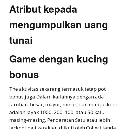
Atribut kepada
mengumpulkan uang
tunai
Game dengan kucing
bonus
The aktivitas sekarang termasuk tetap pot
bonus juga.Dalam kaitannya dengan ada
taruhan, besar, mayor, minor, dan mini jackpot
adalah layak 1000, 200, 100, atau 50 kali,
masing-masing. Pendaratan Satu atau lebih
Jackpot baji karakter, diikuti oleh Collect tanda,