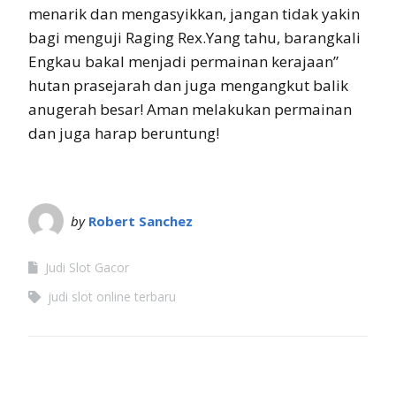
menarik dan mengasyikkan, jangan tidak yakin
bagi menguji Raging Rex.Yang tahu, barangkali
Engkau bakal menjadi permainan kerajaan”
hutan prasejarah dan juga mengangkut balik
anugerah besar! Aman melakukan permainan
dan juga harap beruntung!
by
Robert Sanchez
Judi Slot Gacor
judi slot online terbaru