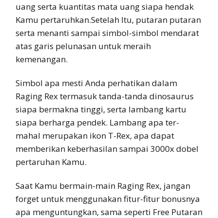
uang serta kuantitas mata uang siapa hendak
Kamu pertaruhkan.Setelah Itu, putaran putaran
serta menanti sampai simbol-simbol mendarat
atas garis pelunasan untuk meraih
kemenangan.
Simbol apa mesti Anda perhatikan dalam
Raging Rex termasuk tanda-tanda dinosaurus
siapa bermakna tinggi, serta lambang kartu
siapa berharga pendek. Lambang apa ter-
mahal merupakan ikon T-Rex, apa dapat
memberikan keberhasilan sampai 3000x dobel
pertaruhan Kamu.
Saat Kamu bermain-main Raging Rex, jangan
forget untuk menggunakan fitur-fitur bonusnya
apa menguntungkan, sama seperti Free Putaran