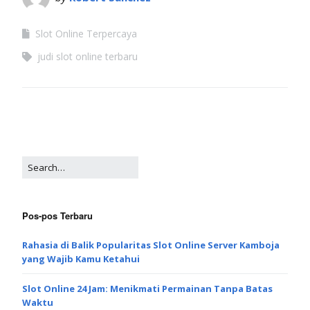
Slot Online Terpercaya
judi slot online terbaru
Pos-pos Terbaru
Rahasia di Balik Popularitas Slot Online Server Kamboja
yang Wajib Kamu Ketahui
Slot Online 24 Jam: Menikmati Permainan Tanpa Batas
Waktu