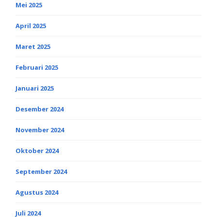
Mei 2025
April 2025
Maret 2025
Februari 2025
Januari 2025
Desember 2024
November 2024
Oktober 2024
September 2024
Agustus 2024
Juli 2024