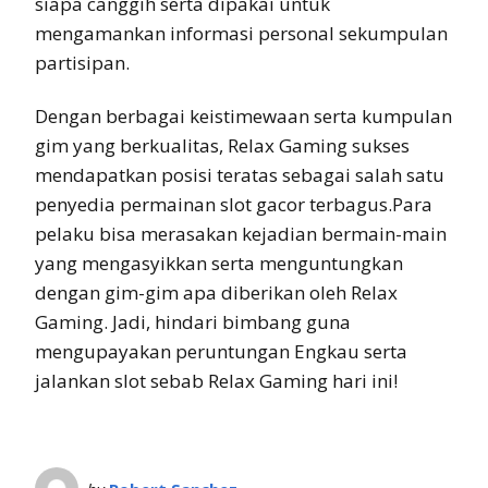
siapa canggih serta dipakai untuk
mengamankan informasi personal sekumpulan
partisipan.
Dengan berbagai keistimewaan serta kumpulan
gim yang berkualitas, Relax Gaming sukses
mendapatkan posisi teratas sebagai salah satu
penyedia permainan slot gacor terbagus.Para
pelaku bisa merasakan kejadian bermain-main
yang mengasyikkan serta menguntungkan
dengan gim-gim apa diberikan oleh Relax
Gaming. Jadi, hindari bimbang guna
mengupayakan peruntungan Engkau serta
jalankan slot sebab Relax Gaming hari ini!