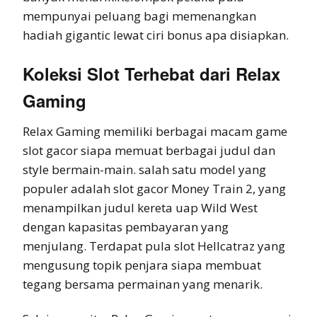
mempunyai peluang bagi memenangkan
hadiah gigantic lewat ciri bonus apa disiapkan.
Koleksi Slot Terhebat dari Relax
Gaming
Relax Gaming memiliki berbagai macam game
slot gacor siapa memuat berbagai judul dan
style bermain-main. salah satu model yang
populer adalah slot gacor Money Train 2, yang
menampilkan judul kereta uap Wild West
dengan kapasitas pembayaran yang
menjulang. Terdapat pula slot Hellcatraz yang
mengusung topik penjara siapa membuat
tegang bersama permainan yang menarik.