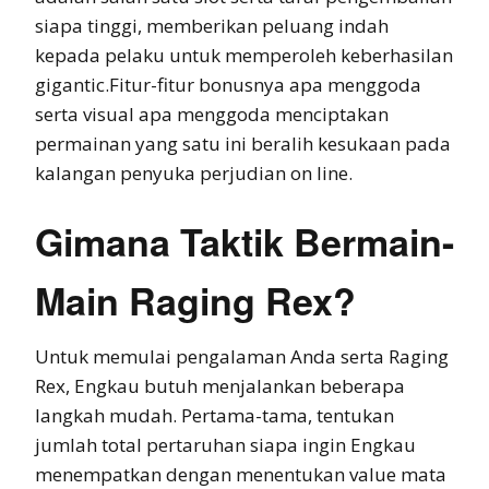
siapa tinggi, memberikan peluang indah
kepada pelaku untuk memperoleh keberhasilan
gigantic.Fitur-fitur bonusnya apa menggoda
serta visual apa menggoda menciptakan
permainan yang satu ini beralih kesukaan pada
kalangan penyuka perjudian on line.
Gimana Taktik Bermain-
Main Raging Rex?
Untuk memulai pengalaman Anda serta Raging
Rex, Engkau butuh menjalankan beberapa
langkah mudah. Pertama-tama, tentukan
jumlah total pertaruhan siapa ingin Engkau
menempatkan dengan menentukan value mata