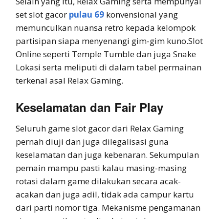
Selain yang itu, Relax Gaming serta mempunyai
set slot gacor
pulau 69
konvensional yang
memunculkan nuansa retro kepada kelompok
partisipan siapa menyenangi gim-gim kuno.Slot
Online seperti Temple Tumble dan juga Snake
Lokasi serta meliputi di dalam tabel permainan
terkenal asal Relax Gaming.
Keselamatan dan Fair Play
Seluruh game slot gacor dari Relax Gaming
pernah diuji dan juga dilegalisasi guna
keselamatan dan juga kebenaran. Sekumpulan
pemain mampu pasti kalau masing-masing
rotasi dalam game dilakukan secara acak-
acakan dan juga adil, tidak ada campur kartu
dari parti nomor tiga. Mekanisme pengamanan