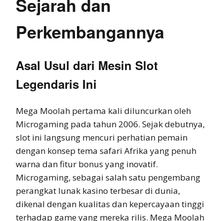
Sejarah dan
Perkembangannya
Asal Usul dari Mesin Slot
Legendaris Ini
Mega Moolah pertama kali diluncurkan oleh
Microgaming pada tahun 2006. Sejak debutnya,
slot ini langsung mencuri perhatian pemain
dengan konsep tema safari Afrika yang penuh
warna dan fitur bonus yang inovatif.
Microgaming, sebagai salah satu pengembang
perangkat lunak kasino terbesar di dunia,
dikenal dengan kualitas dan kepercayaan tinggi
terhadap game yang mereka rilis. Mega Moolah