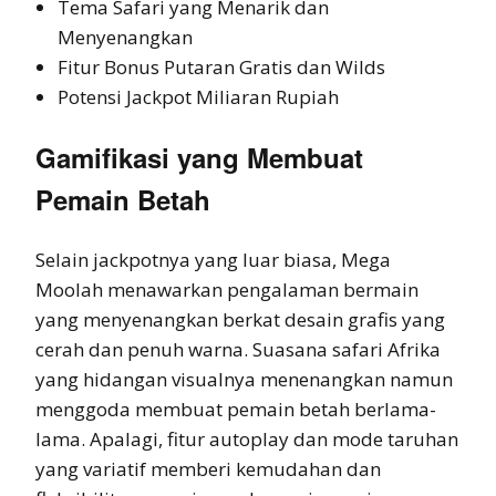
Tema Safari yang Menarik dan
Menyenangkan
Fitur Bonus Putaran Gratis dan Wilds
Potensi Jackpot Miliaran Rupiah
Gamifikasi yang Membuat
Pemain Betah
Selain jackpotnya yang luar biasa, Mega
Moolah menawarkan pengalaman bermain
yang menyenangkan berkat desain grafis yang
cerah dan penuh warna. Suasana safari Afrika
yang hidangan visualnya menenangkan namun
menggoda membuat pemain betah berlama-
lama. Apalagi, fitur autoplay dan mode taruhan
yang variatif memberi kemudahan dan