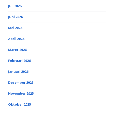
Juli 2026
Juni 2026
Mei 2026
April 2026
Maret 2026
Februari 2026
Januari 2026
Desember 2025
November 2025
Oktober 2025