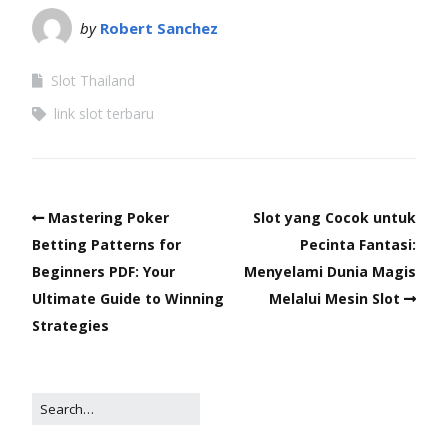
by
Robert Sanchez
Slot Thailand
link slot terbaru
Mastering Poker
Slot yang Cocok untuk
Betting Patterns for
Pecinta Fantasi:
Beginners PDF: Your
Menyelami Dunia Magis
Ultimate Guide to Winning
Melalui Mesin Slot
Strategies