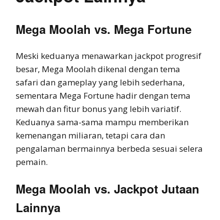
Mega Moolah vs. Mega Fortune
Meski keduanya menawarkan jackpot progresif
besar, Mega Moolah dikenal dengan tema
safari dan gameplay yang lebih sederhana,
sementara Mega Fortune hadir dengan tema
mewah dan fitur bonus yang lebih variatif.
Keduanya sama-sama mampu memberikan
kemenangan miliaran, tetapi cara dan
pengalaman bermainnya berbeda sesuai selera
pemain.
Mega Moolah vs. Jackpot Jutaan
Lainnya