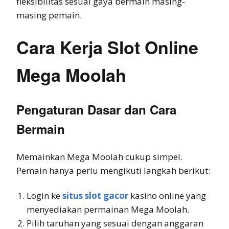
fleksibilitas sesuai gaya bermain masing-
masing pemain.
Cara Kerja Slot Online
Mega Moolah
Pengaturan Dasar dan Cara
Bermain
Memainkan Mega Moolah cukup simpel.
Pemain hanya perlu mengikuti langkah berikut:
Login ke
situs slot gacor
kasino online yang
menyediakan permainan Mega Moolah.
Pilih taruhan yang sesuai dengan anggaran