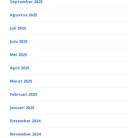
September 2025
Agustus 2025
Juli 2025
Juni 2025
Mei 2025
April 2025
Maret 2025
Februari 2025
Januari 2025
Desember 2024
November 2024