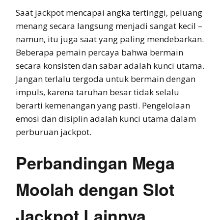
Saat jackpot mencapai angka tertinggi, peluang
menang secara langsung menjadi sangat kecil –
namun, itu juga saat yang paling mendebarkan.
Beberapa pemain percaya bahwa bermain
secara konsisten dan sabar adalah kunci utama.
Jangan terlalu tergoda untuk bermain dengan
impuls, karena taruhan besar tidak selalu
berarti kemenangan yang pasti. Pengelolaan
emosi dan disiplin adalah kunci utama dalam
perburuan jackpot.
Perbandingan Mega
Moolah dengan Slot
Jackpot Lainnya