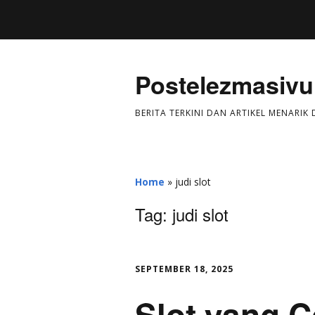
Postelezmasivu
BERITA TERKINI DAN ARTIKEL MENARIK
Home
»
judi slot
Tag:
judi slot
SEPTEMBER 18, 2025
Slot yang 