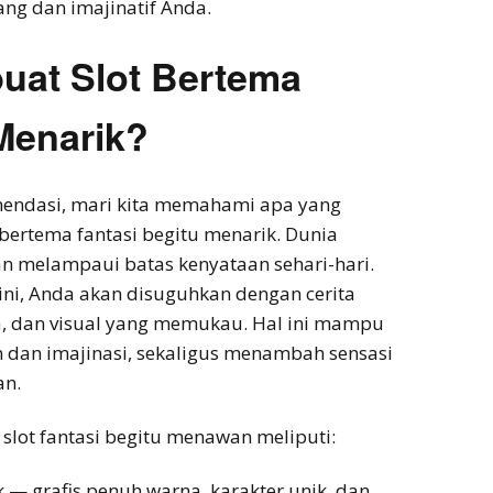
ang dan imajinatif Anda.
at Slot Bertema
Menarik?
mendasi, mari kita memahami apa yang
bertema fantasi begitu menarik. Dunia
 melampaui batas kenyataan sehari-hari.
ni, Anda akan disuguhkan dengan cerita
, dan visual yang memukau. Hal ini mampu
dan imajinasi, sekaligus menambah sensasi
an.
lot fantasi begitu menawan meliputi:
k — grafis penuh warna, karakter unik, dan