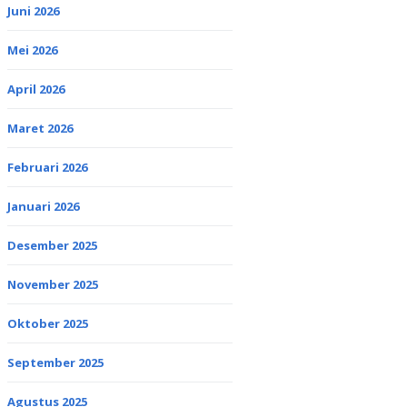
Juni 2026
Mei 2026
April 2026
Maret 2026
Februari 2026
Januari 2026
Desember 2025
November 2025
Oktober 2025
September 2025
Agustus 2025