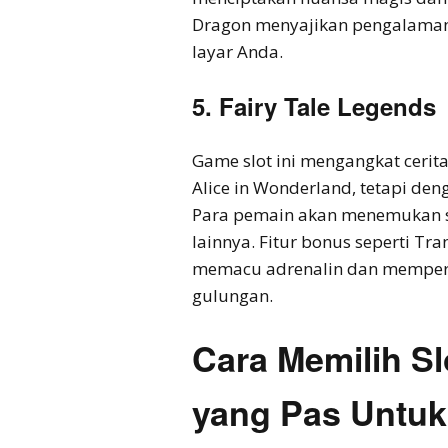
Dragon menyajikan pengalaman
layar Anda.
5. Fairy Tale Legends
Game slot ini mengangkat cerita 
Alice in Wonderland, tetapi de
Para pemain akan menemukan si
lainnya. Fitur bonus seperti Tr
memacu adrenalin dan memperk
gulungan.
Cara Memilih Sl
yang Pas Untu