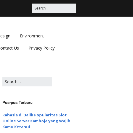
esign
Environment
ontact Us
Privacy Policy
Pos-pos Terbaru
Rahasia di Balik Popularitas Slot
Online Server Kamboja yang Wajib
Kamu Ketahui