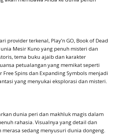
ari provider terkenal, Play’n GO, Book of Dead
unia Mesir Kuno yang penuh misteri dan
toris, tema buku ajaib dan karakter
ansa petualangan yang memikat seperti
ur Free Spins dan Expanding Symbols menjadi
antasi yang menyukai eksplorasi dan misteri.
arkan dunia peri dan makhluk magis dalam
enuh rahasia. Visualnya yang detail dan
 merasa sedang menyusuri dunia dongeng.