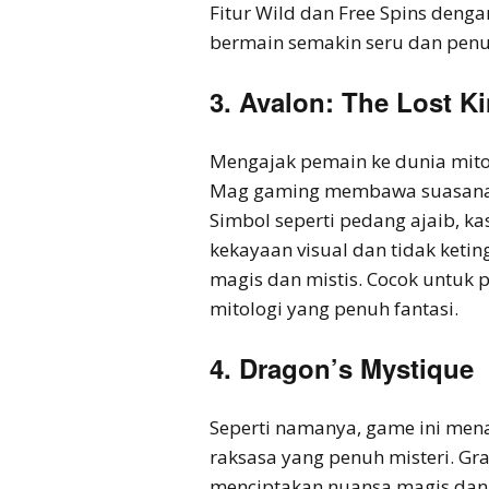
Fitur Wild dan Free Spins den
bermain semakin seru dan penu
3. Avalon: The Lost 
Mengajak pemain ke dunia mitol
Mag gaming membawa suasana k
Simbol seperti pedang ajaib, k
kekayaan visual dan tidak keti
magis dan mistis. Cocok untuk 
mitologi yang penuh fantasi.
4. Dragon’s Mystique
Seperti namanya, game ini men
raksasa yang penuh misteri. Gra
menciptakan nuansa magis dan e