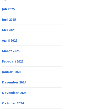
Juli 2025
Juni 2025
Mei 2025
April 2025
Maret 2025
Februari 2025
Januari 2025
Desember 2024
November 2024
Oktober 2024