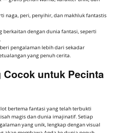
i naga, peri, penyihir, dan makhluk fantastis
g berkaitan dengan dunia fantasi, seperti
.
eri pengalaman lebih dari sekadar
etualangan yang penuh cerita.
g Cocok untuk Pecinta
ot bertema fantasi yang telah terbukti
sah magis dan dunia imajinatif. Setiap
alaman yang unik, lengkap dengan visual
ng akan membawa Anda ke dunia penuh