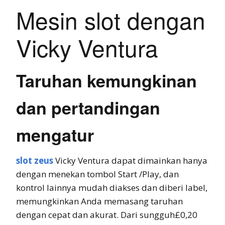
Mesin slot dengan
Vicky Ventura
Taruhan kemungkinan
dan pertandingan
mengatur
slot zeus
Vicky Ventura dapat dimainkan hanya
dengan menekan tombol Start /Play, dan
kontrol lainnya mudah diakses dan diberi label,
memungkinkan Anda memasang taruhan
dengan cepat dan akurat. Dari sungguh£0,20