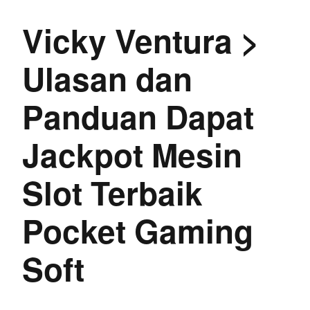
Vicky Ventura >
Ulasan dan
Panduan Dapat
Jackpot Mesin
Slot Terbaik
Pocket Gaming
Soft