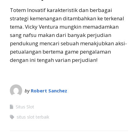
Totem Inovatif karakteristik dan berbagai
strategi kemenangan ditambahkan ke terkenal
tema. Vicky Ventura mungkin memadamkan
sang nafsu makan dari banyak perjudian
pendukung mencari sebuah menakjubkan aksi-
petualangan bertema game pengalaman
dengan ini tengah varian perjudian!
by
Robert Sanchez
Situs Slot
situs slot terbaik