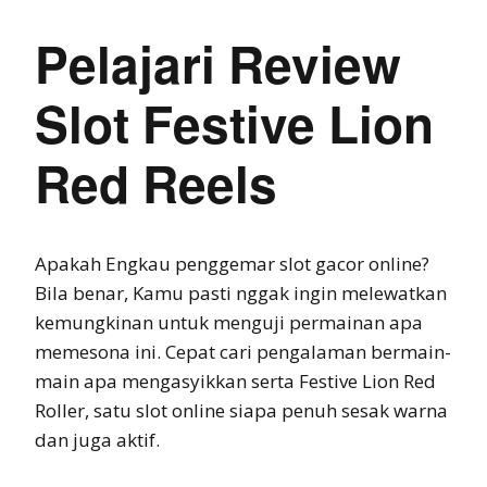
Pelajari Review
Slot Festive Lion
Red Reels
Apakah Engkau penggemar slot gacor online?
Bila benar, Kamu pasti nggak ingin melewatkan
kemungkinan untuk menguji permainan apa
memesona ini. Cepat cari pengalaman bermain-
main apa mengasyikkan serta Festive Lion Red
Roller, satu slot online siapa penuh sesak warna
dan juga aktif.