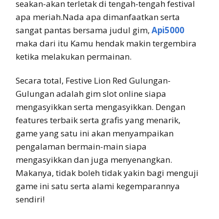
seakan-akan terletak di tengah-tengah festival
apa meriah.Nada apa dimanfaatkan serta
sangat pantas bersama judul gim,
Api5000
maka dari itu Kamu hendak makin tergembira
ketika melakukan permainan.
Secara total, Festive Lion Red Gulungan-
Gulungan adalah gim slot online siapa
mengasyikkan serta mengasyikkan. Dengan
features terbaik serta grafis yang menarik,
game yang satu ini akan menyampaikan
pengalaman bermain-main siapa
mengasyikkan dan juga menyenangkan.
Makanya, tidak boleh tidak yakin bagi menguji
game ini satu serta alami kegemparannya
sendiri!