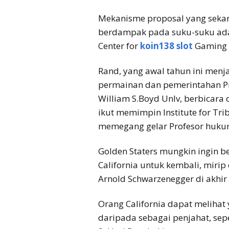
Mekanisme proposal yang sekar
berdampak pada suku-suku adal
Center for
koin138 slot
Gaming R
Rand, yang awal tahun ini men
permainan dan pemerintahan P
William S.Boyd Unlv, berbicara d
ikut memimpin Institute for Tri
memegang gelar Profesor hukum
Golden Staters mungkin ingin b
California untuk kembali, mirip
Arnold Schwarzenegger di akhir
Orang California dapat melihat
daripada sebagai penjahat, se