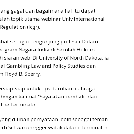
ang gagal dan bagaimana hal itu dapat
ah topik utama webinar Unlv International
egulation (Icgr).
jabat sebagai pengunjung profesor Dalam
rogram Negara India di Sekolah Hukum
i siaran web. Di University of North Dakota, ia
bal Gambling Law and Policy Studies dan
 Floyd B. Sperry.
ersiap-siap untuk opsi taruhan olahraga
 dengan kalimat “Saya akan kembali” dari
 The Terminator.
 yang diubah pernyataan lebih sebagai teman
perti Schwarzenegger watak dalam Terminator