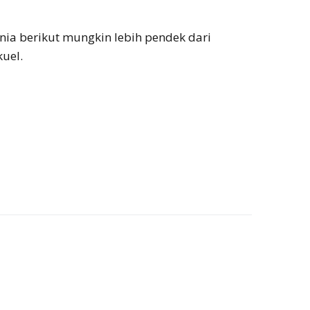
ornia berikut mungkin lebih pendek dari
uel.