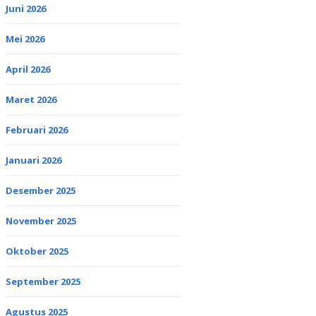
Juni 2026
Mei 2026
April 2026
Maret 2026
Februari 2026
Januari 2026
Desember 2025
November 2025
Oktober 2025
September 2025
Agustus 2025