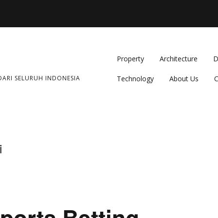
Property
Architecture
D
 DARI SELURUH INDONESIA
Technology
About Us
C
i
Sports Betting